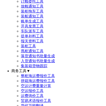
订舱委托工具
放舱通知工具
装柜拖车工具
装船通知工具
账单生成工具
开具发票工具
车队派车工具
提单补料工具
报关资料工具
装柜工具
甩柜通知工具
落货通知书批量生成
入货通知书批量生成
集装箱货物跟踪
商务工具
▼
整柜海运费报价工具
拼箱海运费报价工具
空运计费重量计算
空运报价工具
运费询价工具
贸易术语报价工具
货代万能翻译