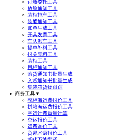
订舱委托工具
放舱通知工具
装柜拖车工具
装船通知工具
账单生成工具
开具发票工具
车队派车工具
提单补料工具
报关资料工具
装柜工具
甩柜通知工具
落货通知书批量生成
入货通知书批量生成
集装箱货物跟踪
商务工具
▼
整柜海运费报价工具
拼箱海运费报价工具
空运计费重量计算
空运报价工具
运费询价工具
贸易术语报价工具
货代万能翻译