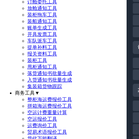
订舱委托工具
放舱通知工具
装柜拖车工具
装船通知工具
账单生成工具
开具发票工具
车队派车工具
提单补料工具
报关资料工具
装柜工具
甩柜通知工具
落货通知书批量生成
入货通知书批量生成
集装箱货物跟踪
商务工具
▼
整柜海运费报价工具
拼箱海运费报价工具
空运计费重量计算
空运报价工具
运费询价工具
贸易术语报价工具
货代万能翻译