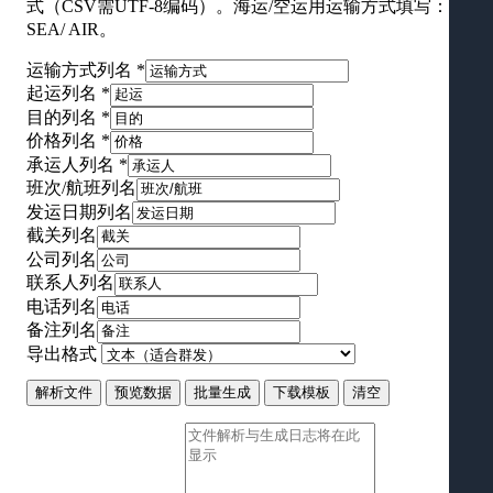
式（CSV需UTF-8编码）。海运/空运用运输方式填写：
SEA/ AIR。
运输方式列名 *
起运列名 *
目的列名 *
价格列名 *
承运人列名 *
班次/航班列名
发运日期列名
截关列名
公司列名
联系人列名
电话列名
备注列名
导出格式
解析文件
预览数据
批量生成
下载模板
清空