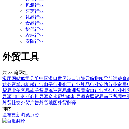
包装行业
医药行业
礼品行业
食品行业
货代行业
农林行业
安防行业
外贸工具
共 33 篇网址
常用网站
船司导航
中国港口
世界港口
订舱导航
拼箱导航
运费查
站
外贸学习
机械行业
电子行业
化工行业
礼品行业
安防行业
家居
贸易
北美贸易
南美贸易
澳洲贸易
非洲贸易
家电行业
货代行业
外
寻源
巴巴多斯商机寻源
多米尼加商机寻源
东盟贸易
南亚贸易
中
外贸社交
外贸广告
外贸地图
外贸翻译
排序
发布
更新
浏览
点赞