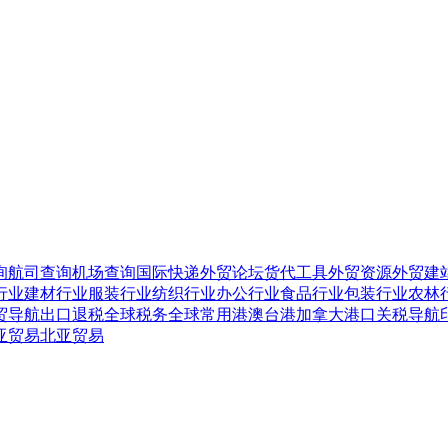
询
航司查询
机场查询
国际快递
外贸论坛
货代工具
外贸资源
外贸建
行业
建材行业
服装行业
纺织行业
办公行业
食品行业
包装行业
农林
贸导航
出口退税
全球税务
全球常用
港澳台港
加拿大港口
关税导航
亚贸易
北亚贸易