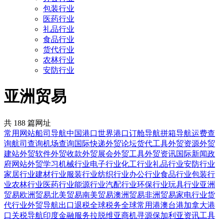
包装行业
医药行业
礼品行业
食品行业
货代行业
农林行业
安防行业
亚洲贸易
共 188 篇网址
常用网站
船司导航
中国港口
世界港口
订舱导航
拼箱导航
运费查
询
航司查询
机场查询
国际快递
外贸论坛
货代工具
外贸资源
外贸
建站
外贸软件
外贸收款
外贸展会
外贸工具
外贸资讯
国际新闻
政
府网站
外贸学习
机械行业
电子行业
化工行业
礼品行业
安防行业
家居行业
建材行业
服装行业
纺织行业
办公行业
食品行业
包装行
业
农林行业
医药行业
能源行业
汽配行业
环保行业
玩具行业
亚洲
贸易
欧洲贸易
北美贸易
南美贸易
澳洲贸易
非洲贸易
家电行业
货
代行业
外贸导航
出口退税
全球税务
全球常用
港澳台港
加拿大港
口
关税导航
印度金融服务
拉脱维亚商机寻源
保加利亚资讯工具