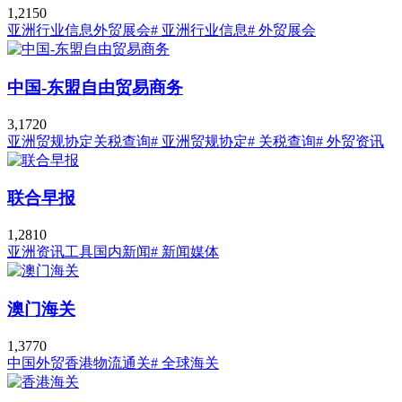
1,215
0
亚洲行业信息
外贸展会
# 亚洲行业信息
# 外贸展会
中国-东盟自由贸易商务
3,172
0
亚洲贸规协定
关税查询
# 亚洲贸规协定
# 关税查询
# 外贸资讯
联合早报
1,281
0
亚洲资讯工具
国内新闻
# 新闻媒体
澳门海关
1,377
0
中国外贸
香港物流通关
# 全球海关