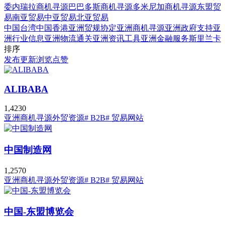
委内瑞拉商机寻源
巴巴多斯商机寻源
多米尼加商机寻源
东盟贸
易
南亚贸易
中亚贸易
北亚贸易
中国台湾
中国香港
亚洲贸规协定
亚洲商机寻源
亚洲政府支持
亚
洲行业信息
亚洲物流通关
亚洲资讯工具
亚洲金融服务
斯里兰卡
排序
发布
更新
浏览
点赞
ALIBABA
1,423
0
亚洲商机寻源
外贸资源
# B2B
# 贸易网站
中国制造网
1,257
0
亚洲商机寻源
外贸资源
# B2B
# 贸易网站
中国-东盟博览会