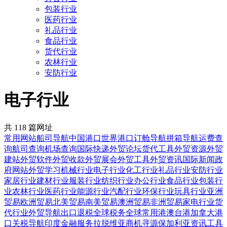
包装行业
医药行业
礼品行业
食品行业
货代行业
农林行业
安防行业
电子行业
共 118 篇网址
常用网站
船司导航
中国港口
世界港口
订舱导航
拼箱导航
运费查
询
航司查询
机场查询
国际快递
外贸论坛
货代工具
外贸资源
外贸
建站
外贸软件
外贸收款
外贸展会
外贸工具
外贸资讯
国际新闻
政
府网站
外贸学习
机械行业
电子行业
化工行业
礼品行业
安防行业
家居行业
建材行业
服装行业
纺织行业
办公行业
食品行业
包装行
业
农林行业
医药行业
能源行业
汽配行业
环保行业
玩具行业
亚洲
贸易
欧洲贸易
北美贸易
南美贸易
澳洲贸易
非洲贸易
家电行业
货
代行业
外贸导航
出口退税
全球税务
全球常用
港澳台港
加拿大港
口
关税导航
印度金融服务
拉脱维亚商机寻源
保加利亚资讯工具