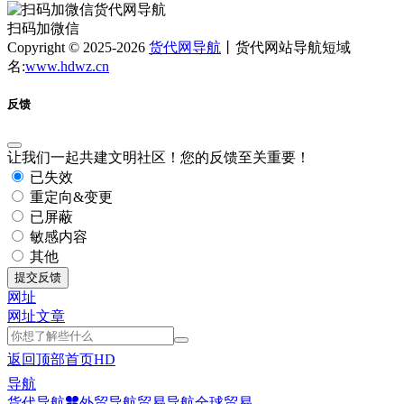
扫码加微信
Copyright © 2025-2026
货代网导航
丨货代网站导航短域
名:
www.hdwz.cn
反馈
让我们一起共建文明社区！您的反馈至关重要！
已失效
重定向&变更
已屏蔽
敏感内容
其他
提交反馈
网址
网址
文章
返回顶部
首页
HD
导航
货代导航
外贸导航
贸易导航
全球贸易