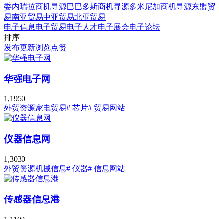
委内瑞拉商机寻源
巴巴多斯商机寻源
多米尼加商机寻源
东盟贸
易
南亚贸易
中亚贸易
北亚贸易
电子信息
电子贸易
电子人才
电子展会
电子论坛
排序
发布
更新
浏览
点赞
华强电子网
1,195
0
外贸资源
家电贸易
# 芯片
# 贸易网站
仪器信息网
1,303
0
外贸资源
机械信息
# 仪器
# 信息网站
传感器信息港