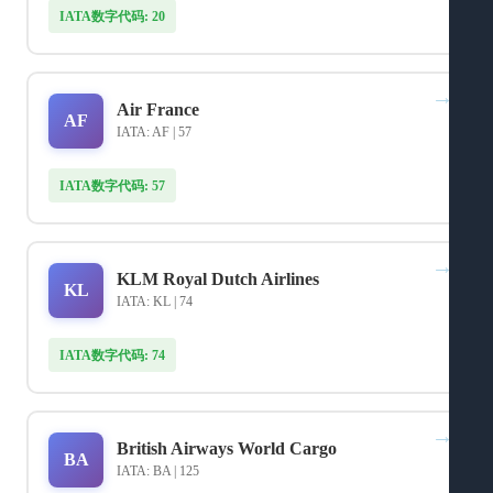
IATA数字代码: 20
→
Air France
AF
IATA: AF | 57
IATA数字代码: 57
→
KLM Royal Dutch Airlines
KL
IATA: KL | 74
IATA数字代码: 74
→
British Airways World Cargo
BA
IATA: BA | 125