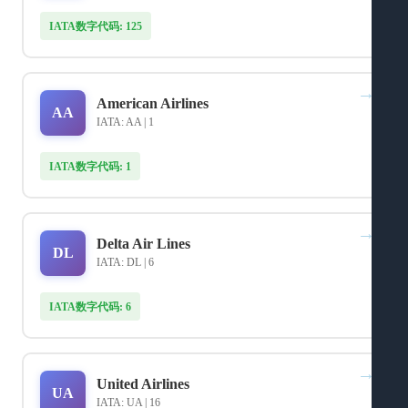
IATA数字代码: 125
→
American Airlines
AA
IATA: AA | 1
IATA数字代码: 1
→
Delta Air Lines
DL
IATA: DL | 6
IATA数字代码: 6
→
United Airlines
UA
IATA: UA | 16