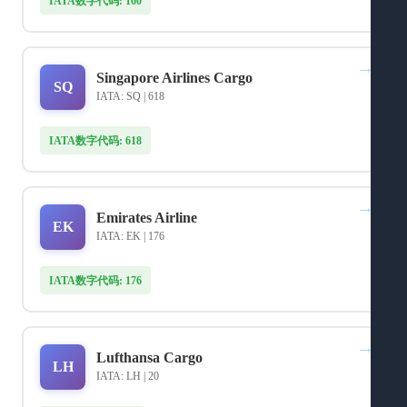
IATA数字代码: 160
→
Singapore Airlines Cargo
SQ
IATA: SQ | 618
IATA数字代码: 618
→
Emirates Airline
EK
IATA: EK | 176
IATA数字代码: 176
→
Lufthansa Cargo
LH
IATA: LH | 20