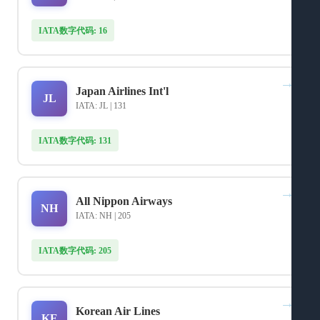
IATA数字代码: 16
→
Japan Airlines Int'l
JL
IATA: JL | 131
IATA数字代码: 131
→
All Nippon Airways
NH
IATA: NH | 205
IATA数字代码: 205
→
Korean Air Lines
KE