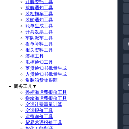
订舱委托工具
放舱通知工具
装柜拖车工具
装船通知工具
账单生成工具
开具发票工具
车队派车工具
提单补料工具
报关资料工具
装柜工具
甩柜通知工具
落货通知书批量生成
入货通知书批量生成
集装箱货物跟踪
商务工具
▼
整柜海运费报价工具
拼箱海运费报价工具
空运计费重量计算
空运报价工具
运费询价工具
贸易术语报价工具
货代万能翻译