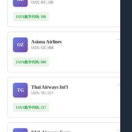
IATA: KE | 180
IATA数字代码: 180
→
Asiana Airlines
OZ
IATA: OZ | 988
IATA数字代码: 988
→
Thai Airways Int'l
TG
IATA: TG | 217
IATA数字代码: 217
→