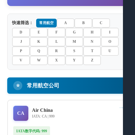
快速筛选：
常用航空
A
B
C
D
E
F
G
H
I
J
K
L
M
N
O
P
Q
R
S
T
U
V
W
X
Y
Z
⭐
常用航空公司
→
Air China
CA
IATA: CA | 999
IATA数字代码: 999