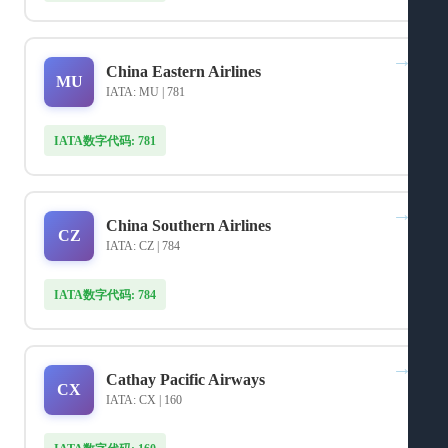
→
China Eastern Airlines
MU
IATA: MU | 781
IATA数字代码: 781
→
China Southern Airlines
CZ
IATA: CZ | 784
IATA数字代码: 784
→
Cathay Pacific Airways
CX
IATA: CX | 160