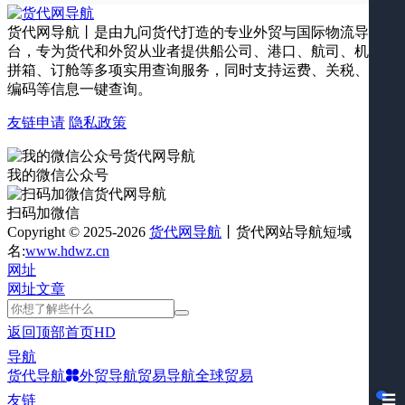
货代网导航丨是由九问货代打造的专业外贸与国际物流导航平
台，专为货代和外贸从业者提供船公司、港口、航司、机场、
拼箱、订舱等多项实用查询服务，同时支持运费、关税、海关
编码等信息一键查询。
友链申请
隐私政策
我的微信公众号
扫码加微信
Copyright © 2025-2026
货代网导航
丨货代网站导航短域
名:
www.hdwz.cn
网址
网址
文章
返回顶部
首页
HD
导航
货代导航
外贸导航
贸易导航
全球贸易
☰
友链