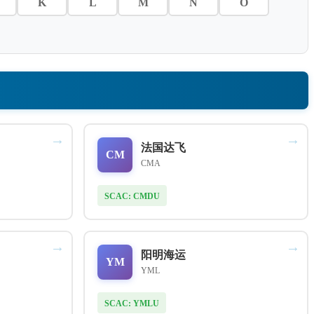
K
L
M
N
O
→
→
法国达飞
CM
CMA
SCAC: CMDU
→
→
阳明海运
YM
YML
SCAC: YMLU