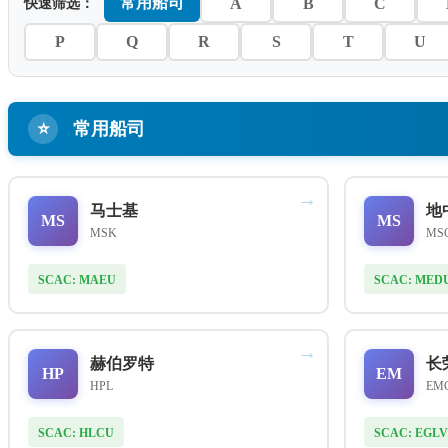
常用船司
A
B
C
快速筛选：
P
Q
R
S
T
U
⭐
常用船司
→
马士基
地
MS
MS
MSK
MS
SCAC: MAEU
SCAC: MED
→
赫伯罗特
长
HP
EM
HPL
EM
SCAC: HLCU
SCAC: EGLV