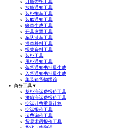
订舱委托工具
放舱通知工具
装柜拖车工具
装船通知工具
账单生成工具
开具发票工具
车队派车工具
提单补料工具
报关资料工具
装柜工具
甩柜通知工具
落货通知书批量生成
入货通知书批量生成
集装箱货物跟踪
商务工具
▼
整柜海运费报价工具
拼箱海运费报价工具
空运计费重量计算
空运报价工具
运费询价工具
贸易术语报价工具
货代万能翻译