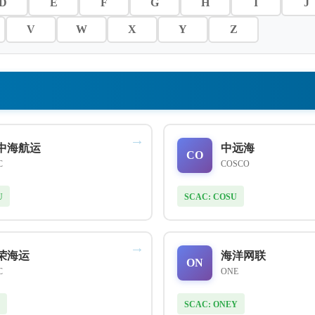
D
E
F
G
H
I
J
V
W
X
Y
Z
→
中海航运
中远海
CO
C
COSCO
U
SCAC: COSU
→
荣海运
海洋网联
ON
C
ONE
SCAC: ONEY