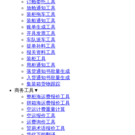
订舱委托工具
放舱通知工具
装柜拖车工具
装船通知工具
账单生成工具
开具发票工具
车队派车工具
提单补料工具
报关资料工具
装柜工具
甩柜通知工具
落货通知书批量生成
入货通知书批量生成
集装箱货物跟踪
商务工具
▼
整柜海运费报价工具
拼箱海运费报价工具
空运计费重量计算
空运报价工具
运费询价工具
贸易术语报价工具
货代万能翻译