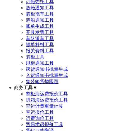
订舱委托工具
放舱通知工具
装柜拖车工具
装船通知工具
账单生成工具
开具发票工具
车队派车工具
提单补料工具
报关资料工具
装柜工具
甩柜通知工具
落货通知书批量生成
入货通知书批量生成
集装箱货物跟踪
商务工具
▼
整柜海运费报价工具
拼箱海运费报价工具
空运计费重量计算
空运报价工具
运费询价工具
贸易术语报价工具
货代万能翻译