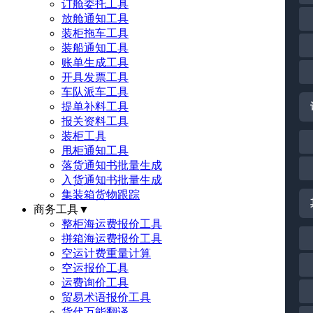
订舱委托工具
放舱通知工具
装柜拖车工具
装船通知工具
账单生成工具
开具发票工具
车队派车工具
提单补料工具
报关资料工具
装柜工具
甩柜通知工具
落货通知书批量生成
入货通知书批量生成
集装箱货物跟踪
商务工具
▼
整柜海运费报价工具
拼箱海运费报价工具
空运计费重量计算
空运报价工具
运费询价工具
贸易术语报价工具
货代万能翻译