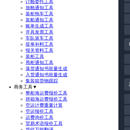
订舱委托工具
放舱通知工具
装柜拖车工具
装船通知工具
账单生成工具
开具发票工具
车队派车工具
提单补料工具
报关资料工具
装柜工具
甩柜通知工具
落货通知书批量生成
入货通知书批量生成
集装箱货物跟踪
商务工具
▼
整柜海运费报价工具
拼箱海运费报价工具
空运计费重量计算
空运报价工具
运费询价工具
贸易术语报价工具
货代万能翻译