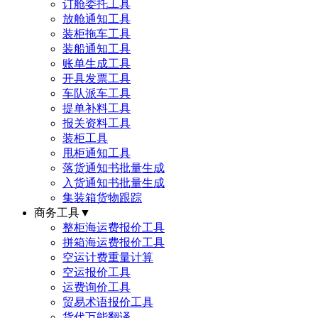
订舱委托工具
放舱通知工具
装柜拖车工具
装船通知工具
账单生成工具
开具发票工具
车队派车工具
提单补料工具
报关资料工具
装柜工具
甩柜通知工具
落货通知书批量生成
入货通知书批量生成
集装箱货物跟踪
商务工具
▼
整柜海运费报价工具
拼箱海运费报价工具
空运计费重量计算
空运报价工具
运费询价工具
贸易术语报价工具
货代万能翻译