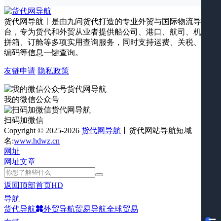
货代网导航丨是由九问货代打造的专业外贸与国际物流导航平
台，专为货代和外贸从业者提供船公司、港口、航司、机场、
拼箱、订舱等多项实用查询服务，同时支持运费、关税、海关
编码等信息一键查询。
友链申请
隐私政策
我的微信公众号
扫码加微信
Copyright © 2025-2026
货代网导航
丨货代网站导航短域
名:
www.hdwz.cn
网址
网址
文章
返回顶部
首页
HD
导航
货代导航
外贸导航
贸易导航
全球贸易