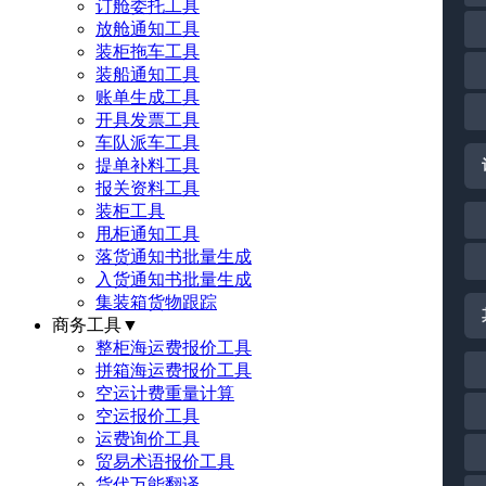
订舱委托工具
放舱通知工具
装柜拖车工具
装船通知工具
账单生成工具
开具发票工具
车队派车工具
提单补料工具
报关资料工具
装柜工具
甩柜通知工具
落货通知书批量生成
入货通知书批量生成
集装箱货物跟踪
商务工具
▼
整柜海运费报价工具
拼箱海运费报价工具
空运计费重量计算
空运报价工具
运费询价工具
贸易术语报价工具
货代万能翻译