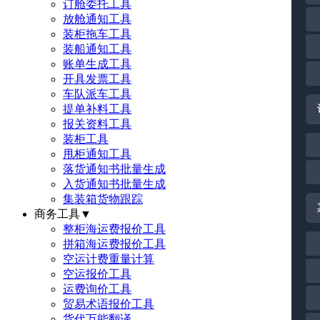
订舱委托工具
放舱通知工具
装柜拖车工具
装船通知工具
账单生成工具
开具发票工具
车队派车工具
提单补料工具
报关资料工具
装柜工具
甩柜通知工具
落货通知书批量生成
入货通知书批量生成
集装箱货物跟踪
商务工具
▼
整柜海运费报价工具
拼箱海运费报价工具
空运计费重量计算
空运报价工具
运费询价工具
贸易术语报价工具
货代万能翻译