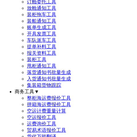
订舱委托工具
放舱通知工具
装柜拖车工具
装船通知工具
账单生成工具
开具发票工具
车队派车工具
提单补料工具
报关资料工具
装柜工具
甩柜通知工具
落货通知书批量生成
入货通知书批量生成
集装箱货物跟踪
商务工具
▼
整柜海运费报价工具
拼箱海运费报价工具
空运计费重量计算
空运报价工具
运费询价工具
贸易术语报价工具
货代万能翻译