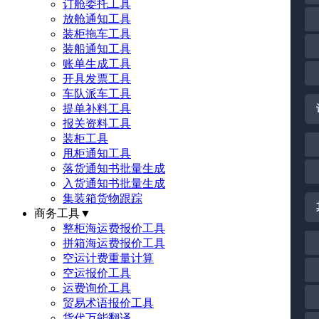
订舱委托工具
放舱通知工具
装柜拖车工具
装船通知工具
账单生成工具
开具发票工具
车队派车工具
提单补料工具
报关资料工具
装柜工具
甩柜通知工具
落货通知书批量生成
入货通知书批量生成
集装箱货物跟踪
商务工具
▼
整柜海运费报价工具
拼箱海运费报价工具
空运计费重量计算
空运报价工具
运费询价工具
贸易术语报价工具
货代万能翻译