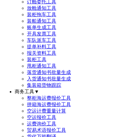
订舱委托工具
放舱通知工具
装柜拖车工具
装船通知工具
账单生成工具
开具发票工具
车队派车工具
提单补料工具
报关资料工具
装柜工具
甩柜通知工具
落货通知书批量生成
入货通知书批量生成
集装箱货物跟踪
商务工具
▼
整柜海运费报价工具
拼箱海运费报价工具
空运计费重量计算
空运报价工具
运费询价工具
贸易术语报价工具
货代万能翻译