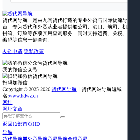
货代网导航丨是由九问货代打造的专业外贸与国际物流导航平
台，专为货代和外贸从业者提供船公司、港口、航司、机场、
拼箱、订舱等多项实用查询服务，同时支持运费、关税、海关
编码等信息一键查询。
友链申请
隐私政策
我的微信公众号
扫码加微信
Copyright © 2025-2026
货代网导航
丨货代网站导航短域
名:
www.hdwz.cn
网址
网址
文章
返回顶部
首页
HD
导航
货代导航
外贸导航
贸易导航
全球贸易