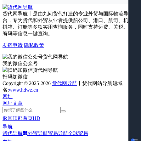
货代网导航丨是由九问货代打造的专业外贸与国际物流导航平
台，专为货代和外贸从业者提供船公司、港口、航司、机场、
拼箱、订舱等多项实用查询服务，同时支持运费、关税、海关
编码等信息一键查询。
友链申请
隐私政策
我的微信公众号
扫码加微信
Copyright © 2025-2026
货代网导航
丨货代网站导航短域
名:
www.hdwz.cn
网址
网址
文章
返回顶部
首页
HD
导航
货代导航
外贸导航
贸易导航
全球贸易