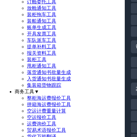
订舱委托工具
放舱通知工具
装柜拖车工具
装船通知工具
账单生成工具
开具发票工具
车队派车工具
提单补料工具
报关资料工具
装柜工具
甩柜通知工具
落货通知书批量生成
入货通知书批量生成
集装箱货物跟踪
商务工具
▼
整柜海运费报价工具
拼箱海运费报价工具
空运计费重量计算
空运报价工具
运费询价工具
贸易术语报价工具
货代万能翻译