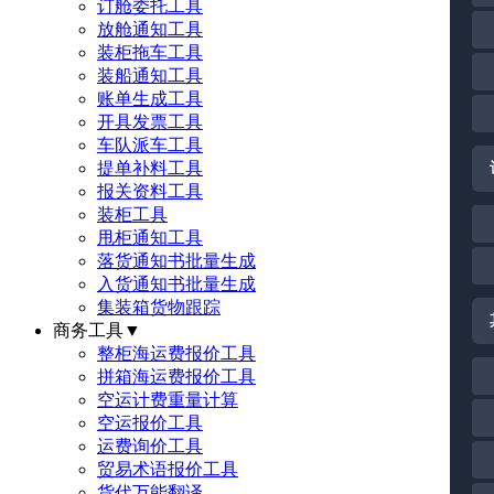
订舱委托工具
放舱通知工具
装柜拖车工具
装船通知工具
账单生成工具
开具发票工具
车队派车工具
提单补料工具
报关资料工具
装柜工具
甩柜通知工具
落货通知书批量生成
入货通知书批量生成
集装箱货物跟踪
商务工具
▼
整柜海运费报价工具
拼箱海运费报价工具
空运计费重量计算
空运报价工具
运费询价工具
贸易术语报价工具
货代万能翻译