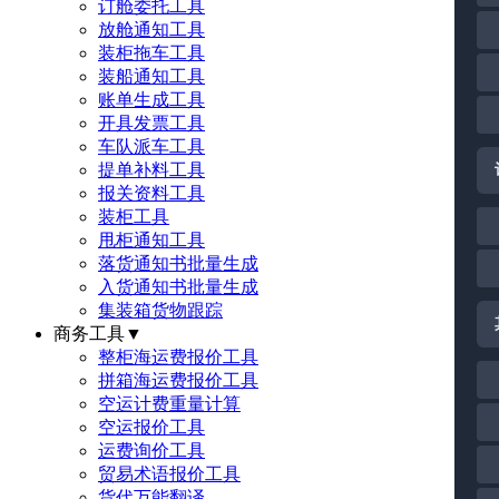
订舱委托工具
放舱通知工具
装柜拖车工具
装船通知工具
账单生成工具
开具发票工具
车队派车工具
提单补料工具
报关资料工具
装柜工具
甩柜通知工具
落货通知书批量生成
入货通知书批量生成
集装箱货物跟踪
商务工具
▼
整柜海运费报价工具
拼箱海运费报价工具
空运计费重量计算
空运报价工具
运费询价工具
贸易术语报价工具
货代万能翻译