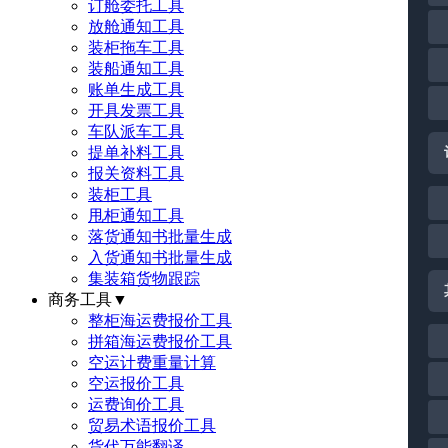
订舱委托工具
放舱通知工具
装柜拖车工具
装船通知工具
账单生成工具
开具发票工具
车队派车工具
提单补料工具
报关资料工具
装柜工具
甩柜通知工具
落货通知书批量生成
入货通知书批量生成
集装箱货物跟踪
商务工具
▼
整柜海运费报价工具
拼箱海运费报价工具
空运计费重量计算
空运报价工具
运费询价工具
贸易术语报价工具
货代万能翻译