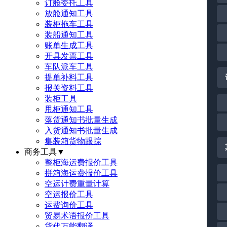
订舱委托工具
放舱通知工具
装柜拖车工具
装船通知工具
账单生成工具
开具发票工具
车队派车工具
提单补料工具
报关资料工具
装柜工具
甩柜通知工具
落货通知书批量生成
入货通知书批量生成
集装箱货物跟踪
商务工具
▼
整柜海运费报价工具
拼箱海运费报价工具
空运计费重量计算
空运报价工具
运费询价工具
贸易术语报价工具
货代万能翻译