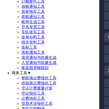
订舱委托工具
放舱通知工具
装柜拖车工具
装船通知工具
账单生成工具
开具发票工具
车队派车工具
提单补料工具
报关资料工具
装柜工具
甩柜通知工具
落货通知书批量生成
入货通知书批量生成
集装箱货物跟踪
商务工具
▼
整柜海运费报价工具
拼箱海运费报价工具
空运计费重量计算
空运报价工具
运费询价工具
贸易术语报价工具
货代万能翻译