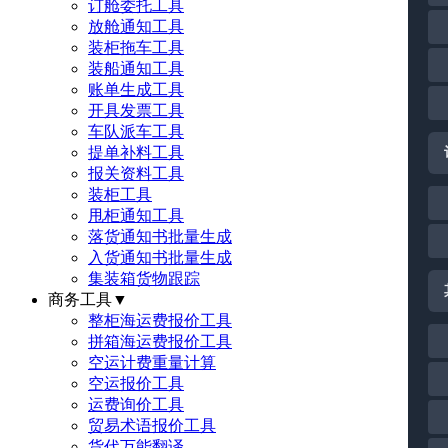
订舱委托工具
放舱通知工具
装柜拖车工具
装船通知工具
账单生成工具
开具发票工具
车队派车工具
提单补料工具
报关资料工具
装柜工具
甩柜通知工具
落货通知书批量生成
入货通知书批量生成
集装箱货物跟踪
商务工具
▼
整柜海运费报价工具
拼箱海运费报价工具
空运计费重量计算
空运报价工具
运费询价工具
贸易术语报价工具
货代万能翻译