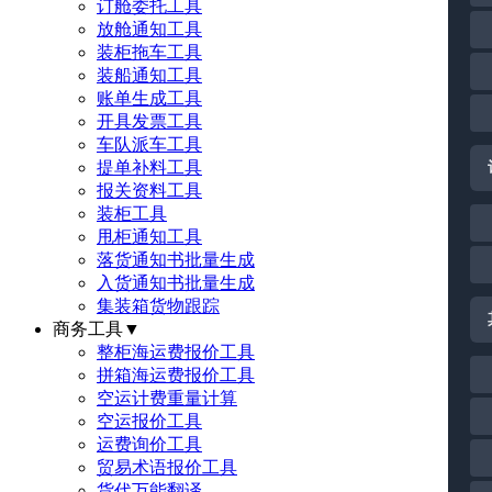
订舱委托工具
放舱通知工具
装柜拖车工具
装船通知工具
账单生成工具
开具发票工具
车队派车工具
提单补料工具
报关资料工具
装柜工具
甩柜通知工具
落货通知书批量生成
入货通知书批量生成
集装箱货物跟踪
商务工具
▼
整柜海运费报价工具
拼箱海运费报价工具
空运计费重量计算
空运报价工具
运费询价工具
贸易术语报价工具
货代万能翻译