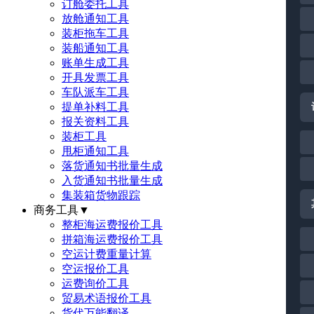
订舱委托工具
放舱通知工具
装柜拖车工具
装船通知工具
账单生成工具
开具发票工具
车队派车工具
提单补料工具
报关资料工具
装柜工具
甩柜通知工具
落货通知书批量生成
入货通知书批量生成
集装箱货物跟踪
商务工具
▼
整柜海运费报价工具
拼箱海运费报价工具
空运计费重量计算
空运报价工具
运费询价工具
贸易术语报价工具
货代万能翻译