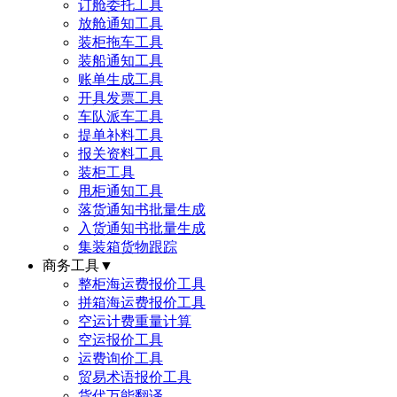
订舱委托工具
放舱通知工具
装柜拖车工具
装船通知工具
账单生成工具
开具发票工具
车队派车工具
提单补料工具
报关资料工具
装柜工具
甩柜通知工具
落货通知书批量生成
入货通知书批量生成
集装箱货物跟踪
商务工具
▼
整柜海运费报价工具
拼箱海运费报价工具
空运计费重量计算
空运报价工具
运费询价工具
贸易术语报价工具
货代万能翻译