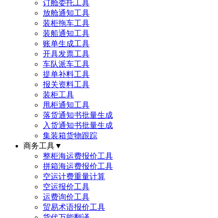
订舱委托工具
放舱通知工具
装柜拖车工具
装船通知工具
账单生成工具
开具发票工具
车队派车工具
提单补料工具
报关资料工具
装柜工具
甩柜通知工具
落货通知书批量生成
入货通知书批量生成
集装箱货物跟踪
商务工具
▼
整柜海运费报价工具
拼箱海运费报价工具
空运计费重量计算
空运报价工具
运费询价工具
贸易术语报价工具
货代万能翻译