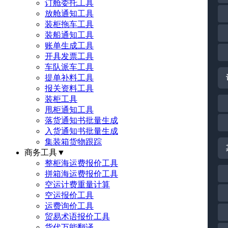
订舱委托工具
放舱通知工具
装柜拖车工具
装船通知工具
账单生成工具
开具发票工具
车队派车工具
提单补料工具
报关资料工具
装柜工具
甩柜通知工具
落货通知书批量生成
入货通知书批量生成
集装箱货物跟踪
商务工具
▼
整柜海运费报价工具
拼箱海运费报价工具
空运计费重量计算
空运报价工具
运费询价工具
贸易术语报价工具
货代万能翻译