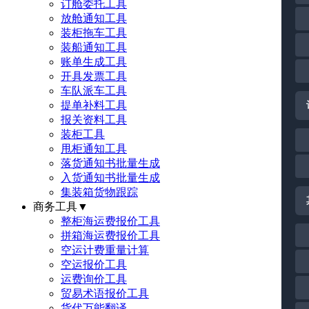
订舱委托工具
放舱通知工具
装柜拖车工具
装船通知工具
账单生成工具
开具发票工具
车队派车工具
提单补料工具
报关资料工具
装柜工具
甩柜通知工具
落货通知书批量生成
入货通知书批量生成
集装箱货物跟踪
商务工具
▼
整柜海运费报价工具
拼箱海运费报价工具
空运计费重量计算
空运报价工具
运费询价工具
贸易术语报价工具
货代万能翻译