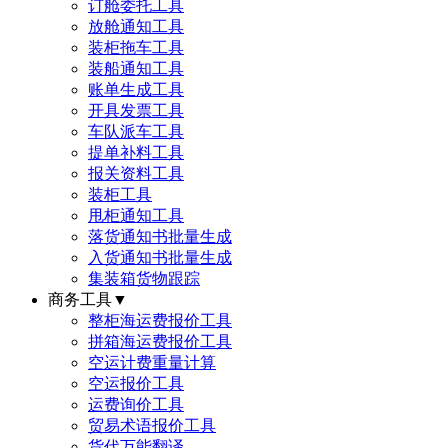
订舱委托工具
放舱通知工具
装柜拖车工具
装船通知工具
账单生成工具
开具发票工具
车队派车工具
提单补料工具
报关资料工具
装柜工具
甩柜通知工具
落货通知书批量生成
入货通知书批量生成
集装箱货物跟踪
商务工具
▼
整柜海运费报价工具
拼箱海运费报价工具
空运计费重量计算
空运报价工具
运费询价工具
贸易术语报价工具
货代万能翻译