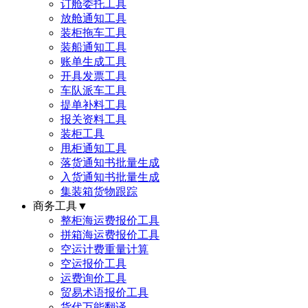
订舱委托工具
放舱通知工具
装柜拖车工具
装船通知工具
账单生成工具
开具发票工具
车队派车工具
提单补料工具
报关资料工具
装柜工具
甩柜通知工具
落货通知书批量生成
入货通知书批量生成
集装箱货物跟踪
商务工具
▼
整柜海运费报价工具
拼箱海运费报价工具
空运计费重量计算
空运报价工具
运费询价工具
贸易术语报价工具
货代万能翻译