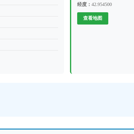
经度：
42.954500
查看地图