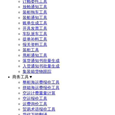
订舱委托工具
放舱通知工具
装柜拖车工具
装船通知工具
账单生成工具
开具发票工具
车队派车工具
提单补料工具
报关资料工具
装柜工具
甩柜通知工具
落货通知书批量生成
入货通知书批量生成
集装箱货物跟踪
商务工具
▼
整柜海运费报价工具
拼箱海运费报价工具
空运计费重量计算
空运报价工具
运费询价工具
贸易术语报价工具
货代万能翻译