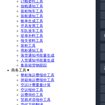
订舱委托工具
放舱通知工具
装柜拖车工具
装船通知工具
账单生成工具
开具发票工具
车队派车工具
提单补料工具
报关资料工具
装柜工具
甩柜通知工具
落货通知书批量生成
入货通知书批量生成
集装箱货物跟踪
商务工具
▼
整柜海运费报价工具
拼箱海运费报价工具
空运计费重量计算
空运报价工具
运费询价工具
贸易术语报价工具
货代万能翻译