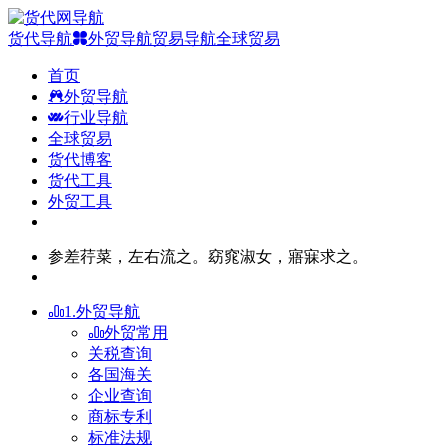
货代导航
外贸导航
贸易导航
全球贸易
首页
外贸导航
行业导航
全球贸易
货代博客
货代工具
外贸工具
参差荇菜，左右流之。窈窕淑女，寤寐求之。
1.外贸导航
外贸常用
关税查询
各国海关
企业查询
商标专利
标准法规