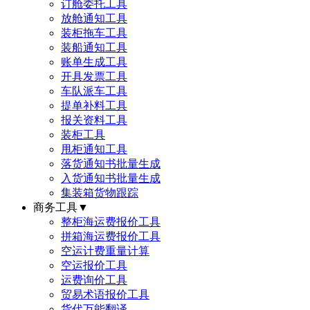
订舱委托工具
放舱通知工具
装柜拖车工具
装船通知工具
账单生成工具
开具发票工具
车队派车工具
提单补料工具
报关资料工具
装柜工具
甩柜通知工具
落货通知书批量生成
入货通知书批量生成
集装箱货物跟踪
商务工具
▼
整柜海运费报价工具
拼箱海运费报价工具
空运计费重量计算
空运报价工具
运费询价工具
贸易术语报价工具
货代万能翻译