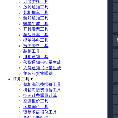
订舱委托工具
放舱通知工具
装柜拖车工具
装船通知工具
账单生成工具
开具发票工具
车队派车工具
提单补料工具
报关资料工具
装柜工具
甩柜通知工具
落货通知书批量生成
入货通知书批量生成
集装箱货物跟踪
商务工具
▼
整柜海运费报价工具
拼箱海运费报价工具
空运计费重量计算
空运报价工具
运费询价工具
贸易术语报价工具
货代万能翻译