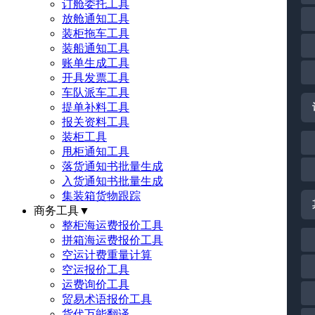
订舱委托工具
放舱通知工具
装柜拖车工具
装船通知工具
账单生成工具
开具发票工具
车队派车工具
提单补料工具
报关资料工具
装柜工具
甩柜通知工具
落货通知书批量生成
入货通知书批量生成
集装箱货物跟踪
商务工具
▼
整柜海运费报价工具
拼箱海运费报价工具
空运计费重量计算
空运报价工具
运费询价工具
贸易术语报价工具
货代万能翻译