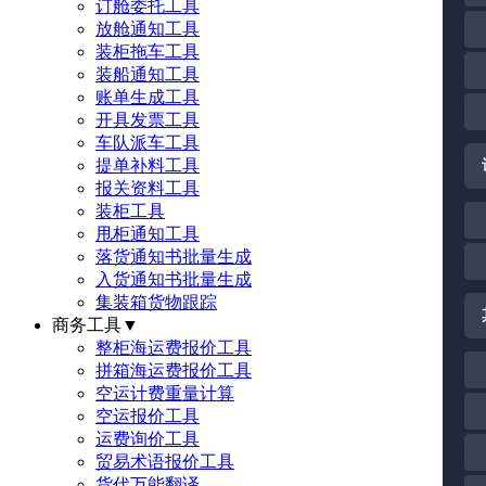
订舱委托工具
放舱通知工具
装柜拖车工具
装船通知工具
账单生成工具
开具发票工具
车队派车工具
提单补料工具
报关资料工具
装柜工具
甩柜通知工具
落货通知书批量生成
入货通知书批量生成
集装箱货物跟踪
商务工具
▼
整柜海运费报价工具
拼箱海运费报价工具
空运计费重量计算
空运报价工具
运费询价工具
贸易术语报价工具
货代万能翻译