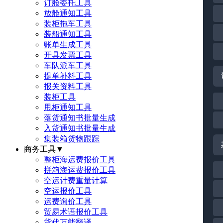
订舱委托工具
放舱通知工具
装柜拖车工具
装船通知工具
账单生成工具
开具发票工具
车队派车工具
提单补料工具
报关资料工具
装柜工具
甩柜通知工具
落货通知书批量生成
入货通知书批量生成
集装箱货物跟踪
商务工具
▼
整柜海运费报价工具
拼箱海运费报价工具
空运计费重量计算
空运报价工具
运费询价工具
贸易术语报价工具
货代万能翻译