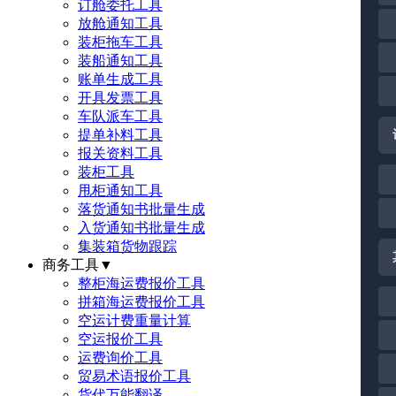
订舱委托工具
放舱通知工具
装柜拖车工具
装船通知工具
账单生成工具
开具发票工具
车队派车工具
提单补料工具
报关资料工具
装柜工具
甩柜通知工具
落货通知书批量生成
入货通知书批量生成
集装箱货物跟踪
商务工具
▼
整柜海运费报价工具
拼箱海运费报价工具
空运计费重量计算
空运报价工具
运费询价工具
贸易术语报价工具
货代万能翻译