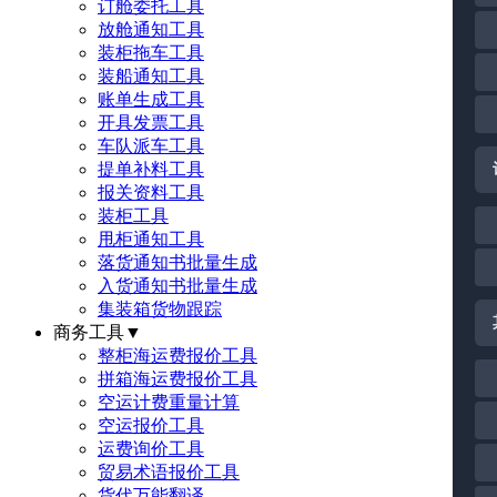
订舱委托工具
放舱通知工具
装柜拖车工具
装船通知工具
账单生成工具
开具发票工具
车队派车工具
提单补料工具
报关资料工具
装柜工具
甩柜通知工具
落货通知书批量生成
入货通知书批量生成
集装箱货物跟踪
商务工具
▼
整柜海运费报价工具
拼箱海运费报价工具
空运计费重量计算
空运报价工具
运费询价工具
贸易术语报价工具
货代万能翻译