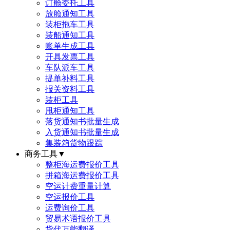
订舱委托工具
放舱通知工具
装柜拖车工具
装船通知工具
账单生成工具
开具发票工具
车队派车工具
提单补料工具
报关资料工具
装柜工具
甩柜通知工具
落货通知书批量生成
入货通知书批量生成
集装箱货物跟踪
商务工具
▼
整柜海运费报价工具
拼箱海运费报价工具
空运计费重量计算
空运报价工具
运费询价工具
贸易术语报价工具
货代万能翻译