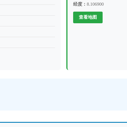
经度：
8.106900
查看地图