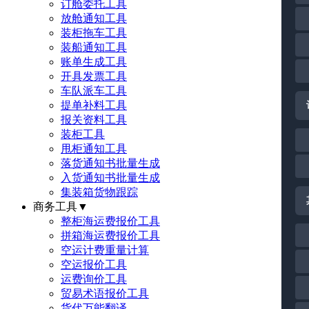
订舱委托工具
放舱通知工具
装柜拖车工具
装船通知工具
账单生成工具
开具发票工具
车队派车工具
提单补料工具
报关资料工具
装柜工具
甩柜通知工具
落货通知书批量生成
入货通知书批量生成
集装箱货物跟踪
商务工具
▼
整柜海运费报价工具
拼箱海运费报价工具
空运计费重量计算
空运报价工具
运费询价工具
贸易术语报价工具
货代万能翻译