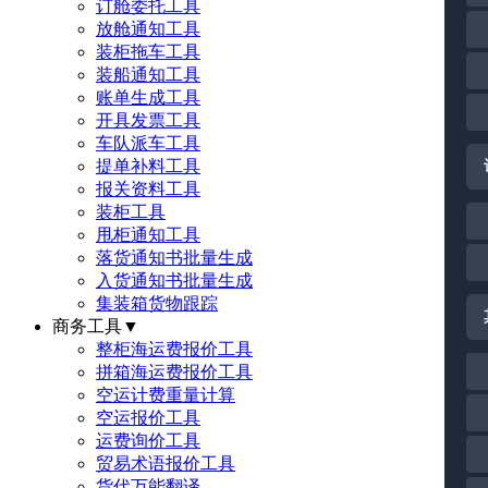
订舱委托工具
放舱通知工具
装柜拖车工具
装船通知工具
账单生成工具
开具发票工具
车队派车工具
提单补料工具
报关资料工具
装柜工具
甩柜通知工具
落货通知书批量生成
入货通知书批量生成
集装箱货物跟踪
商务工具
▼
整柜海运费报价工具
拼箱海运费报价工具
空运计费重量计算
空运报价工具
运费询价工具
贸易术语报价工具
货代万能翻译