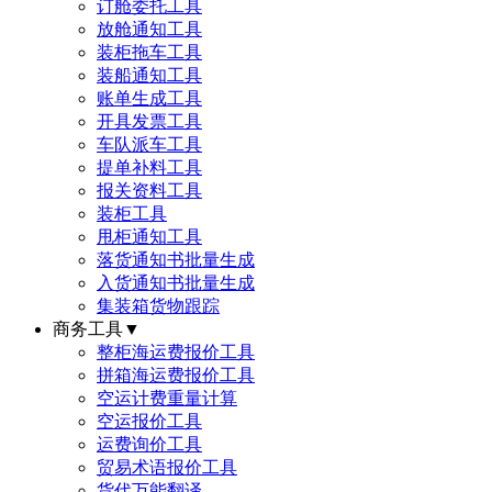
订舱委托工具
放舱通知工具
装柜拖车工具
装船通知工具
账单生成工具
开具发票工具
车队派车工具
提单补料工具
报关资料工具
装柜工具
甩柜通知工具
落货通知书批量生成
入货通知书批量生成
集装箱货物跟踪
商务工具
▼
整柜海运费报价工具
拼箱海运费报价工具
空运计费重量计算
空运报价工具
运费询价工具
贸易术语报价工具
货代万能翻译