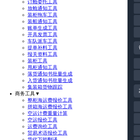
订舱委托工具
放舱通知工具
装柜拖车工具
装船通知工具
账单生成工具
开具发票工具
车队派车工具
提单补料工具
报关资料工具
装柜工具
甩柜通知工具
落货通知书批量生成
入货通知书批量生成
集装箱货物跟踪
商务工具
▼
整柜海运费报价工具
拼箱海运费报价工具
空运计费重量计算
空运报价工具
运费询价工具
贸易术语报价工具
货代万能翻译