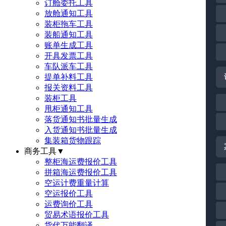
订舱委托工具
放舱通知工具
装柜拖车工具
装船通知工具
账单生成工具
开具发票工具
车队派车工具
提单补料工具
报关资料工具
装柜工具
甩柜通知工具
落货通知书批量生成
入货通知书批量生成
集装箱货物跟踪
商务工具
▼
整柜海运费报价工具
拼箱海运费报价工具
空运计费重量计算
空运报价工具
运费询价工具
贸易术语报价工具
货代万能翻译